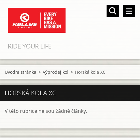
RIDE YOUR LIFE
Úvodní stránka
>
Výprodej kol
>
Horská kola XC
HORSKÁ KOLA XC
V této rubrice nejsou žádné články.