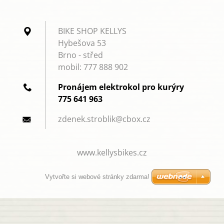
BIKE SHOP KELLYS
Hybešova 53
Brno - střed
mobil: 777 888 902
Pronájem elektrokol pro kurýry
775 641 963
zdenek.s
troblik@
cbox.cz
www.kellysbikes.cz
Vytvořte si webové stránky zdarma!