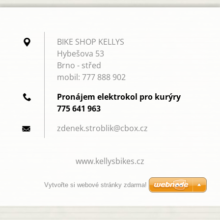
BIKE SHOP KELLYS
Hybešova 53
Brno - střed
mobil: 777 888 902
Pronájem elektrokol pro kurýry
775 641 963
zdenek.s
troblik@
cbox.cz
www.kellysbikes.cz
Vytvořte si webové stránky zdarma!