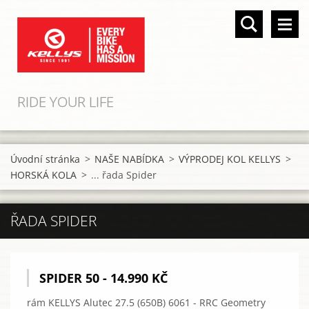
RIDE YOUR LIFE
Úvodní stránka
>
NAŠE NABÍDKA
>
VÝPRODEJ KOL KELLYS
>
HORSKÁ KOLA
>
... řada Spider
ŘADA SPIDER
SPIDER 50 - 14.990 KČ
rám KELLYS Alutec 27.5 (650B) 6061 - RRC Geometry